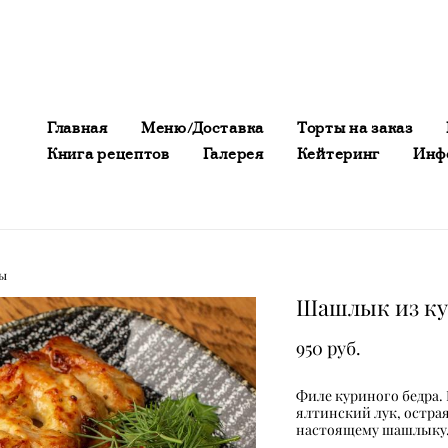
Главная
Меню/Доставка
Торты на заказ
Книга рецептов
Галерея
Кейтеринг
Инф
Главная
Меню/Доставка
Торты на заказ
Книга рецептов
Галерея
Кейтеринг
Инф
ы
Шашлык из к
950 pуб.
Филе куриного бедра.
ялтинский лук, остра
настоящему шашлыку