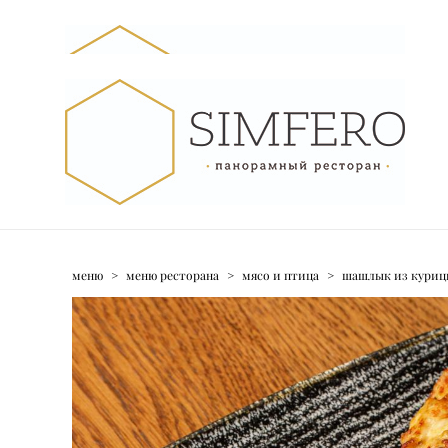
меню
>
меню ресторана
>
мясо и птица
>
шашлык из куриц