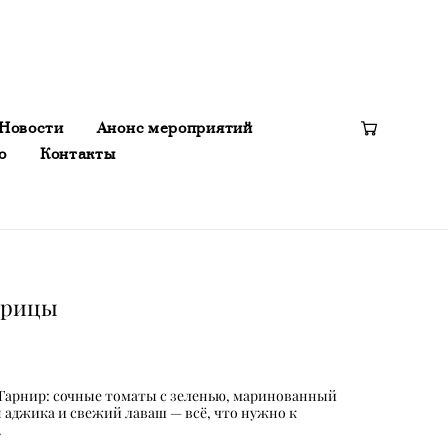
Новости
Анонс мероприятий
о
Контакты
Новости
Анонс мероприятий
о
Контакты
урицы
 Гарнир: сочные томаты с зеленью, маринованный
я аджика и свежий лаваш — всё, что нужно к
.