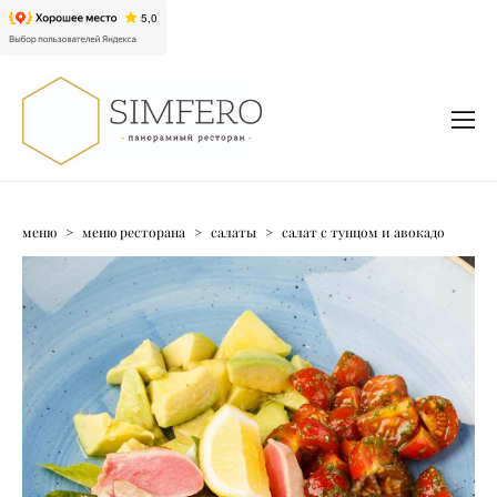
меню
>
меню ресторана
>
салаты
>
салат с тунцом и авокадо