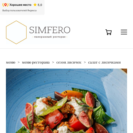
меню
>
меню ресторана
>
сезон лисичек
>
салат с лисичками