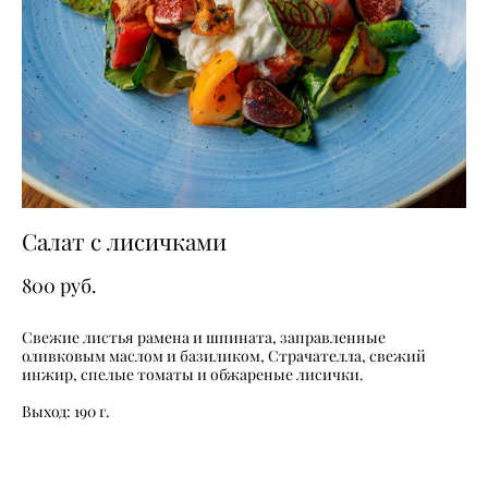
Салат с лисичками
800 pуб.
Свежие листья рамена и шпината, заправленные
оливковым маслом и базиликом, Страчателла, свежий
инжир, спелые томаты и обжареные лисички.
Выход: 190 г.