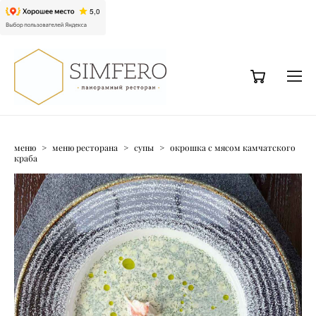
меню
>
меню ресторана
>
супы
>
окрошка с мясом камчатского
краба