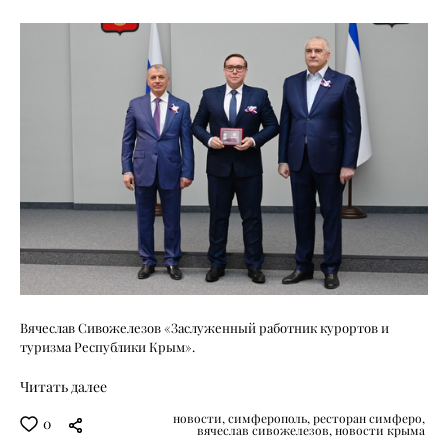
Вячеслав Сивожелезов «Заслуженный работник курортов и
туризма Республики Крым».
Читать далее
новости,
симферополь,
ресторан симферо,
0
вячеслав сивожелезов,
новости крыма