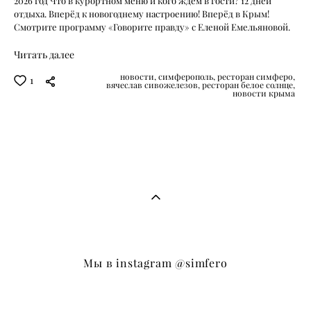
2026 год Что в курортном меню и кого ждём в гости? 12 дней
отдыха. Вперёд к новогоднему настроению! Вперёд в Крым!
Смотрите программу «Говорите правду» с Еленой Емельяновой.
Читать далее
новости,
симферополь,
ресторан симферо,
1
вячеслав сивожелезов,
ресторан белое солнце,
новости крыма
Мы в instagram
@simfero