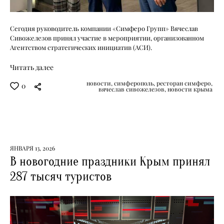
Сегодня руководитель компании «Симферо Групп» Вячеслав
Сивожелезов принял участие в мероприятии, организованном
Агентством стратегических инициатив (АСИ).
Читать далее
новости,
симферополь,
ресторан симферо,
0
вячеслав сивожелезов,
новости крыма
ЯНВАРЯ 13, 2026
В новогодние праздники Крым принял
287 тысяч туристов