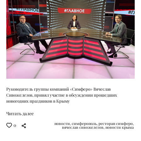
Руководитель группы компаний «Симферо» Вячеслав
Сивожелезов, принял участие в обсуждении прошедших
новогодних праздников в Крыму
Читать далее
новости,
симферополь,
ресторан симферо,
0
вячеслав сивожелезов,
новости крыма