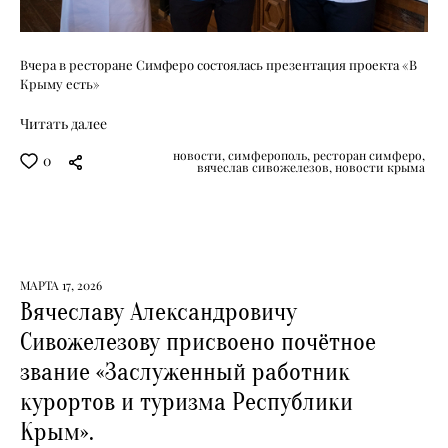
Вчера в ресторане Симферо состоялась презентация проекта «В
Крыму есть»
Читать далее
новости,
симферополь,
ресторан симферо,
0
вячеслав сивожелезов,
новости крыма
МАРТА 17, 2026
Вячеславу Александровичу
Сивожелезову присвоено почётное
звание «Заслуженный работник
курортов и туризма Республики
Крым».